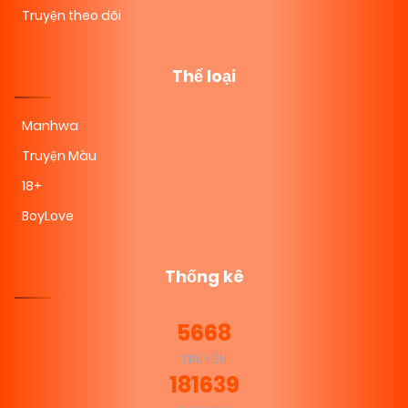
Truyện theo dõi
Thể loại
Manhwa
Truyện Màu
18+
BoyLove
Thống kê
5668
TRUYỆN
181639