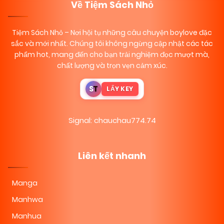
Về Tiệm Sách Nhỏ
Tiệm Sách Nhỏ
– Nơi hội tụ những câu chuyện boylove đặc
sắc và mới nhất. Chúng tôi không ngừng cập nhật các tác
phẩm hot, mang đến cho bạn trải nghiệm đọc mượt mà,
chất lượng và trọn vẹn cảm xúc.
S
T
LẤY KEY
Signal: chauchau774.74
Liên kết nhanh
Manga
Manhwa
Manhua