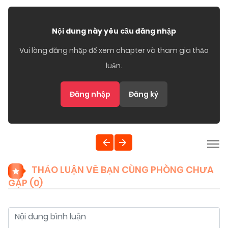
Nội dung này yêu cầu đăng nhập
Vui lòng đăng nhập để xem chapter và tham gia thảo
luận.
Đăng nhập
Đăng ký
THẢO LUẬN VỀ BẠN CÙNG PHÒNG CHƯA
GẶP (
0
)