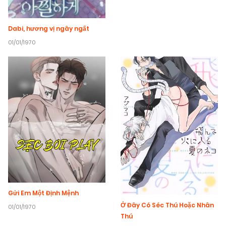
Dabi, hương vị ngây ngất
01/01/1970
Gửi Em Một Định Mệnh
Ở Đây Có Séc Thú Hoặc Nhân
01/01/1970
Thú