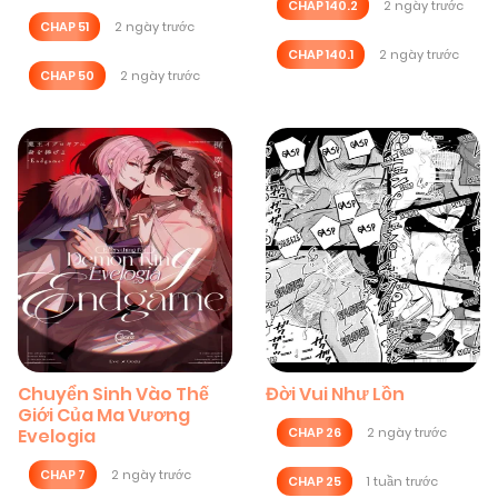
CHAP 140.2
2 ngày trước
CHAP 51
2 ngày trước
CHAP 140.1
2 ngày trước
CHAP 50
2 ngày trước
Chuyển Sinh Vào Thế
Đời Vui Như Lồn
Giới Của Ma Vương
Evelogia
CHAP 26
2 ngày trước
CHAP 7
2 ngày trước
CHAP 25
1 tuần trước