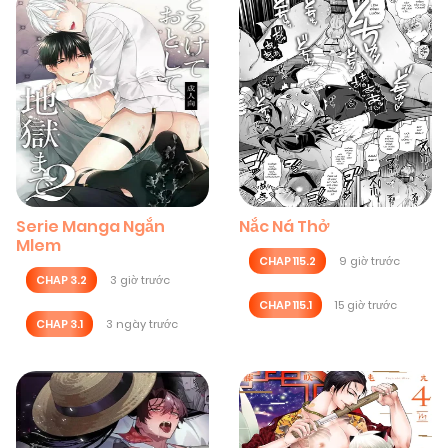
Serie Manga Ngắn
Nắc Ná Thở
Mlem
CHAP 115.2
9 giờ trước
CHAP 3.2
3 giờ trước
CHAP 115.1
15 giờ trước
CHAP 3.1
3 ngày trước