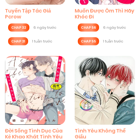
Tuyển Tập Tác Giả
Muốn Được Ôm Thì Hãy
Pcrow
Khóc Đi
CHAP 32
6 ngày trước
CHAP 56
6 ngày trước
CHAP 31
1 tuần trước
CHAP 55
1 tuần trước
Đời Sống Tình Dục Của
Tình Yêu Không Thể
Kẻ Khao Khát Tình Yêu
Giấu