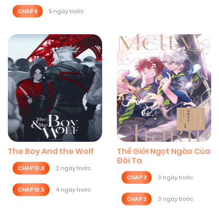
CHAP 6
5 ngày trước
The Boy And the Wolf
Thế Giới Ngọt Ngào Của
Đôi Ta
CHAP 10.6
2 ngày trước
CHAP 3
3 ngày trước
CHAP 10.5
4 ngày trước
CHAP 2
3 ngày trước