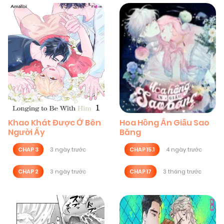
Khao Khát Được Ở Bên
Hoa Hồng Ẩn Giấu Sao
Người Ấy
Băng
CHAP 3
3 ngày trước
CHAP 15.1
4 ngày trước
CHAP 2
3 ngày trước
CHAP 17
3 tháng trước