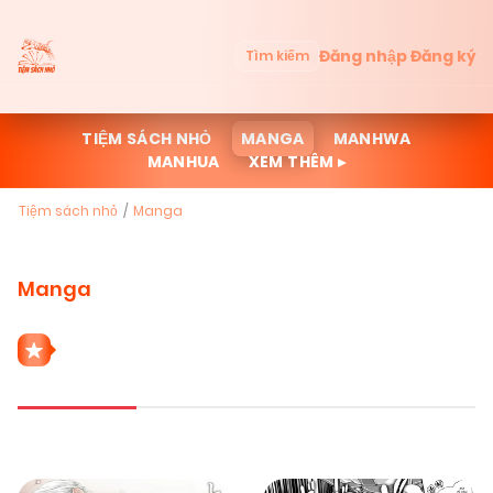
Đăng nhập
Đăng ký
Tìm kiếm
TIỆM SÁCH NHỎ
MANGA
MANHWA
MANHUA
XEM THÊM ▸
Tiệm sách nhỏ
Manga
Manga
1266 THỂ LOẠI MANGA
Mới cập nhật
Đọc nhiều
Truyện mới