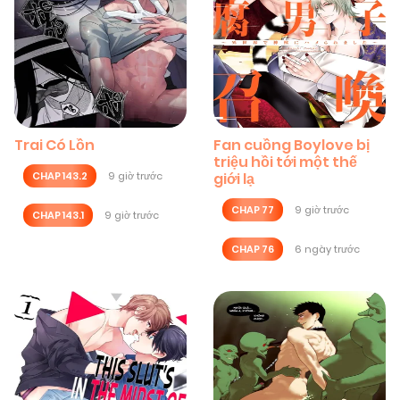
Trai Có Lồn
Fan cuồng Boylove bị
triệu hồi tới một thế
CHAP 143.2
9 giờ trước
giới lạ
CHAP 77
9 giờ trước
CHAP 143.1
9 giờ trước
CHAP 76
6 ngày trước