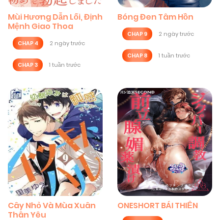
Mùi Hương Dẫn Lối, Định
Bóng Đen Tâm Hồn
Mệnh Giao Thoa
CHAP 9
2 ngày trước
CHAP 4
2 ngày trước
CHAP 8
1 tuần trước
CHAP 3
1 tuần trước
Cây Nhỏ Và Mùa Xuân
ONESHORT BÁI THIẾN
Thân Yêu