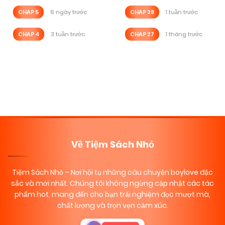
CHAP 5
6 ngày trước
CHAP 28
1 tuần trước
CHAP 4
3 tuần trước
CHAP 27
1 tháng trước
Posts
Trang tiếp
navigation
Về Tiệm Sách Nhỏ
Tiệm Sách Nhỏ
– Nơi hội tụ những câu chuyện boylove đặc
sắc và mới nhất. Chúng tôi không ngừng cập nhật các tác
phẩm hot, mang đến cho bạn trải nghiệm đọc mượt mà,
chất lượng và trọn vẹn cảm xúc.