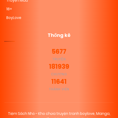
Truyện Màu
18+
BoyLove
Thống kê
5677
TRUYỆN
181939
CHƯƠNG
11641
THÀNH VIÊN
Tiệm Sách Nhỏ - Kho chứa truyện tranh boylove, Manga,