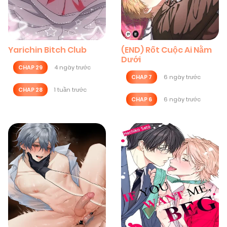
Yarichin Bitch Club
(END) Rốt Cuộc Ai Nằm
Dưới
CHAP 29
4 ngày trước
CHAP 7
6 ngày trước
CHAP 28
1 tuần trước
CHAP 6
6 ngày trước