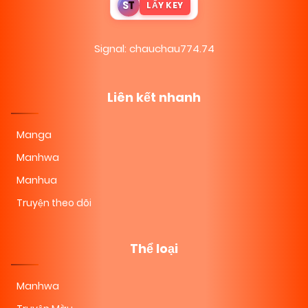
S
T
LẤY KEY
Signal: chauchau774.74
Liên kết nhanh
Manga
Manhwa
Manhua
Truyện theo dõi
Thể loại
Manhwa