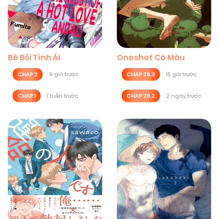
Bê Bối Tình Ái
Oneshot Có Màu
CHAP 2
9 giờ trước
CHAP 28.3
15 giờ trước
CHAP 1
1 tuần trước
CHAP 28.2
2 ngày trước