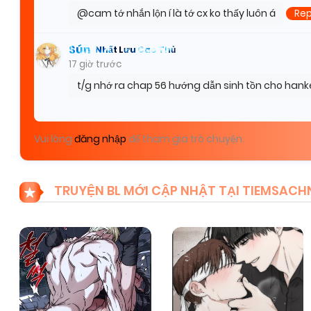
@cam tớ nhắn lộn í là tớ cx ko thấy luôn á
Rep
Sún
Nhất Lưu Cao Thủ
17 giờ trước
t/g nhớ ra chap 56 hướng dẫn sinh tồn cho hanke
Vui lòng
đăng nhập
để tham gia trò chuyện.
TRUYỆN BL MỚI CẬP NHẬT TẠI TIEMSAC