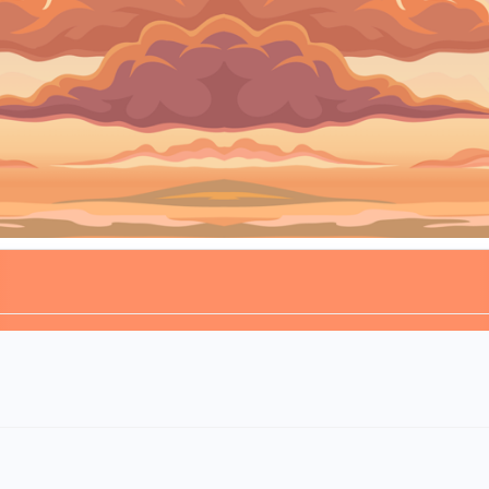
nh hoa tàn" nữa vậy ạ 🥹
Reply