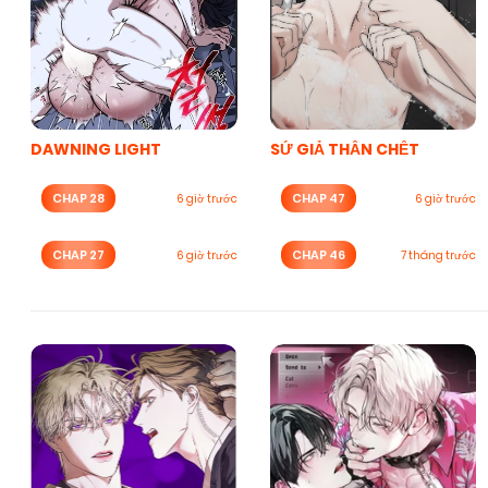
DAWNING LIGHT
SỨ GIẢ THẦN CHẾT
CHAP 28
CHAP 47
6 giờ trước
6 giờ trước
CHAP 27
CHAP 46
6 giờ trước
7 tháng trước