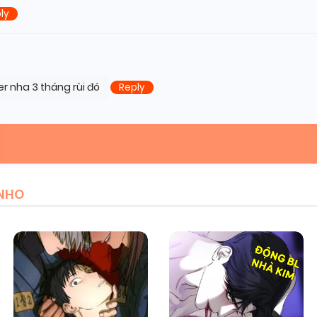
ly
r nha 3 tháng rùi đó
Reply
HNHO