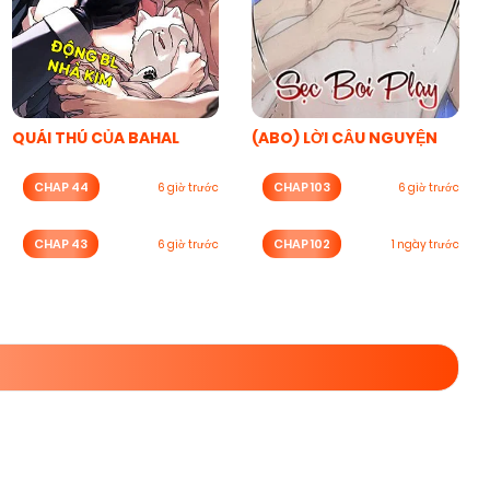
QUÁI THÚ CỦA BAHAL
(ABO) LỜI CẦU NGUYỆN
CHAP 44
CHAP 103
6 giờ trước
6 giờ trước
CHAP 43
CHAP 102
6 giờ trước
1 ngày trước