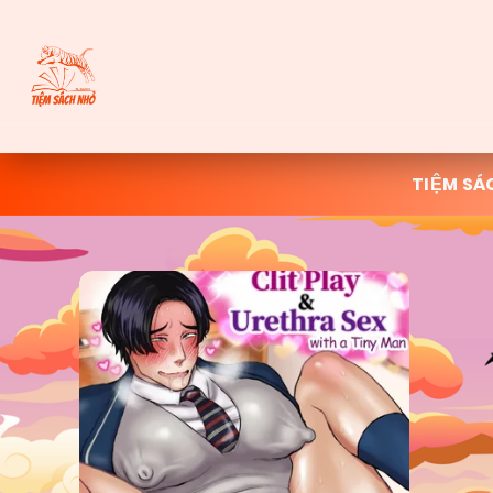
tiểu hạ hạ
Tông Sư
4 ngày trước
@cam em c.on nhìu akk
Reply
cam
Võ Lâm Minh Chủ
4 ngày trước
TIỆM SÁ
@tiểu hạ hạ hong có sao gì
Reply
Lyn
Nhị Lưu Cao Thủ
3 ngày trước
Toii muốn đọc GL
Reply
mina
Tam Lưu Cao Thủ
2 ngày trước
@Lyn kệ bn
Reply
Lý Thị Thảo
Tam Lưu Cao Thủ