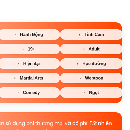
Hành Động
Tình Cảm
19+
Adult
Hiện đại
Học đường
Martial Arts
Webtoon
Comedy
Ngọt
n sử dụng phi thương mại và có phí. Tất nhiên