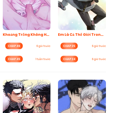
Khoảng Trống Không Hoàn Hảo
Em Là Cả Thế Giới Trong Tôi
CHAP 46
CHAP 25
6 giờ trước
6 giờ trước
CHAP 45
CHAP 24
1 tuần trước
6 giờ trước