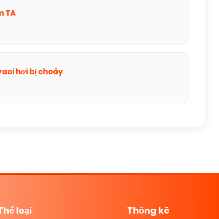
m TA
yaoi hơi bị choáy
Thể loại
Thống kê