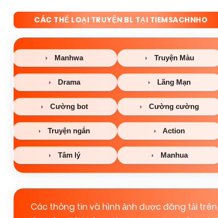
CÁC THỂ LOẠI TRUYỆN BL TẠI TIEMSACHNHO
Manhwa
Truyện Màu
Drama
Lãng Mạn
Cường bot
Cường cường
Truyện ngắn
Action
Tâm lý
Manhua
Các thông tin và hình ảnh được đăng tải trên