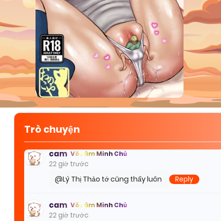
2 ngày trước
Mn ơi sao mình không tìm thấy bộ " lệ rơi trên cá
tiểu hạ hạ
Tông Sư
1 ngày trước
@Lý Thị Thảo tui cx ko thấy nx
Reply
Lyn
Nhị Lưu Cao Thủ
1 ngày trước
Trò chuyện
@mina phũ vãii
Reply
cam
Võ Lâm Minh Chủ
22 giờ trước
@Lý Thị Thảo tớ cũng thấy luôn
Reply
cam
Võ Lâm Minh Chủ
22 giờ trước