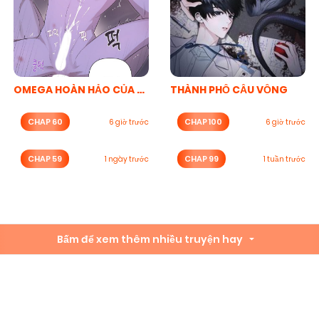
OMEGA HOÀN HẢO CỦA TÔI
THÀNH PHỐ CẦU VỒNG
CHAP 60
CHAP 100
6 giờ trước
6 giờ trước
CHAP 59
CHAP 99
1 ngày trước
1 tuần trước
Bấm để xem thêm nhiều truyện hay