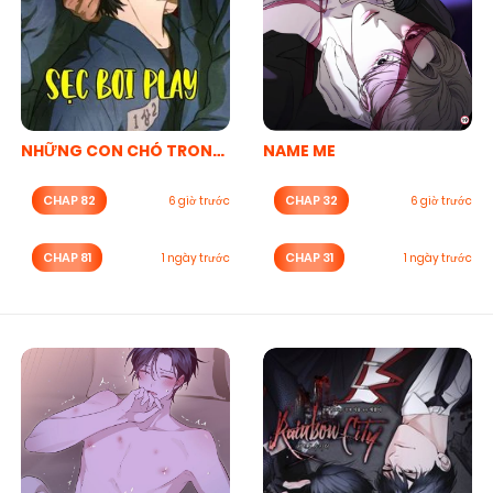
NHỮNG CON CHÓ TRONG TÙ
NAME ME
CHAP 82
CHAP 32
6 giờ trước
6 giờ trước
CHAP 81
CHAP 31
1 ngày trước
1 ngày trước