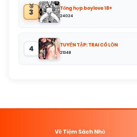
🥉
Tổng hợp boylove 18+
3
24024
TUYỂN TẬP: TRAI CÓ LỒN
4
21348
Về Tiệm Sách Nhỏ