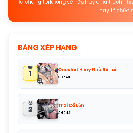
là chúng tôi không sở hữu hay chịu trách nh
hay tổ chức n
BẢNG XẾP HẠNG
👑
Oneshot Hỏny Nhà Rô Lai
1
30743
🥈
Trai Có Lồn
2
24243