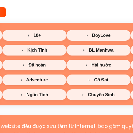
18+
BoyLove
Kịch Tính
BL Manhwa
Đã hoàn
Hài hước
Adventure
Cổ Đại
Ngôn Tình
Chuyển Sinh
 website đều được sưu tầm từ Internet, bao gồm quyề