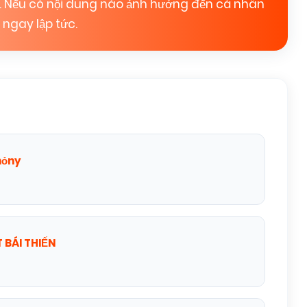
b. Nếu có nội dung nào ảnh hưởng đến cá nhân
 ngay lập tức.
hỏny
 BÁI THIẾN