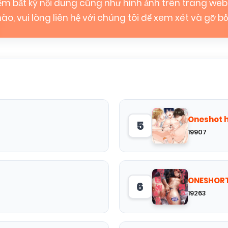
iệm bất kỳ nội dung cũng như hình ảnh trên trang we
ào, vui lòng liên hệ với chúng tôi để xem xét và gỡ bỏ
Oneshot 
5
19907
ONESHORT
6
19263