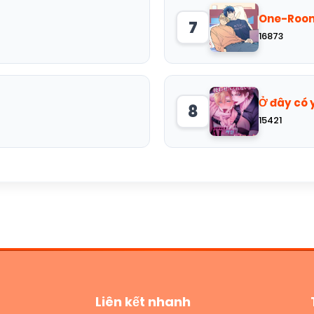
One-Roo
7
16873
Ở đây có 
8
15421
Liên kết nhanh