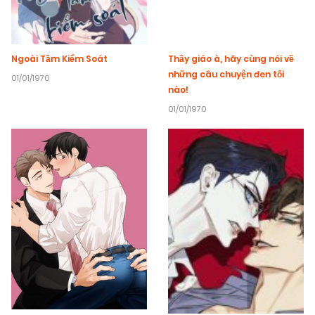
Ngoài Tầm Kiểm Soát
Thầy giáo à, hãy cùng nói về
những câu chuyện đen tối
01/01/1970
nào!
01/01/1970