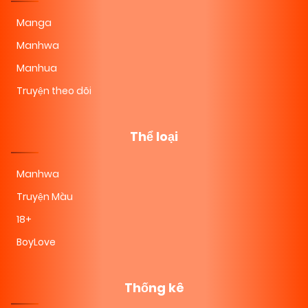
Manga
Manhwa
Manhua
Truyện theo dõi
Thể loại
Manhwa
Truyện Màu
18+
BoyLove
Thống kê