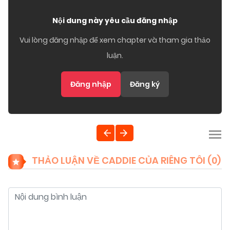
Nội dung này yêu cầu đăng nhập
Vui lòng đăng nhập để xem chapter và tham gia thảo
luận.
Đăng nhập
Đăng ký
THẢO LUẬN VỀ CADDIE CỦA RIÊNG TÔI (
0
)