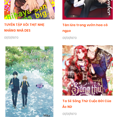
TUYỂN TẬP XÔI THỊT NHẸ
Tàn lửa trong vườn hoa cô
NHÀNG NHÀ DES
ngạo
01/01/1970
01/01/1970
Ta Sẽ Sống Thử Cuộc Đời Của
Ác Nữ
01/01/1970