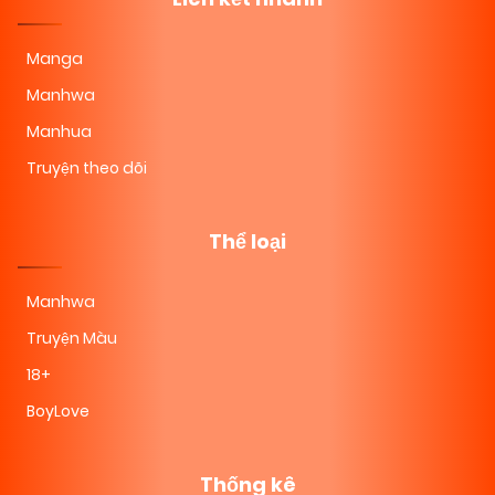
Manga
Manhwa
Manhua
Truyện theo dõi
Thể loại
Manhwa
Truyện Màu
18+
BoyLove
Thống kê