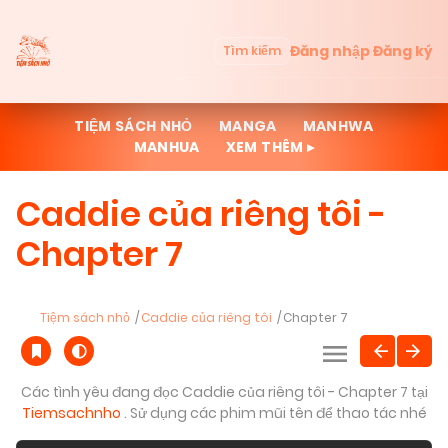
Đăng nhập
Đăng ký
Tìm kiếm
TIỆM SÁCH NHỎ
MANGA
MANHWA
MANHUA
XEM THÊM ▸
Caddie của riêng tôi -
Chapter 7
Tiệm sách nhỏ
Caddie của riêng tôi
Chapter 7
Các tình yêu đang đọc Caddie của riêng tôi - Chapter 7 tại
Tiemsachnho
. Sử dụng các phim mũi tên để thao tác nhé