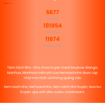
5677
TRUYỆN
181954
CHƯƠNG
11674
THÀNH VIÊN
Tiệm Sách Nhỏ - Kho chứa truyện tranh boylove, Manga,
Manhua, Manhwa miễn phí của tiemsachnho được cập
nhật mới nhất và không quảng cáo
tiem sach nho
,
tiemsachnho
,
tiệm sách nhỏ truyện
,
dưa leo
truyện
,
quả anh đào cuteo
,
roadsteam
,
₪