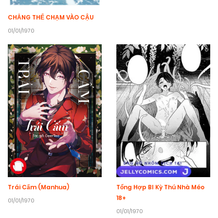
CHẲNG THỂ CHẠM VÀO CẬU
01/01/1970
Tổng Hợp Bl Kỳ Thú Nhà Méo
Trái Cấm (Manhua)
18+
01/01/1970
01/01/1970