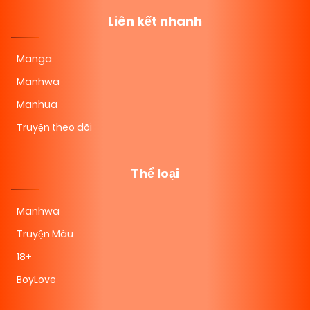
Liên kết nhanh
Manga
Manhwa
Manhua
Truyện theo dõi
Thể loại
Manhwa
Truyện Màu
18+
BoyLove