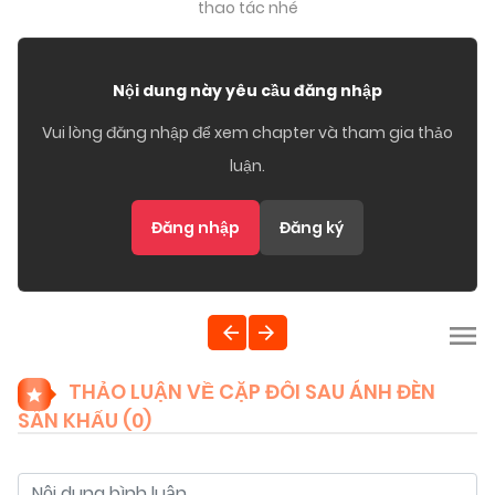
thao tác nhé
Nội dung này yêu cầu đăng nhập
Vui lòng đăng nhập để xem chapter và tham gia thảo
luận.
Đăng nhập
Đăng ký
THẢO LUẬN VỀ CẶP ĐÔI SAU ÁNH ĐÈN
SÂN KHẤU (
0
)