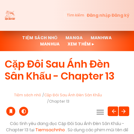
Đăng nhập
Đăng ký
Tìm kiếm
TIỆM SÁCH NHỎ
MANGA
MANHWA
MANHUA
XEM THÊM ▸
Cặp Đôi Sau Ánh Đèn
Sân Khấu - Chapter 13
Tiệm sách nhỏ
Cặp Đôi Sau Ánh Đèn Sân Khấu
Chapter 13
Các tình yêu đang đọc Cặp Đôi Sau Ánh Đèn Sân Khấu -
Chapter 13 tại
Tiemsachnho
. Sử dụng các phim mũi tên để