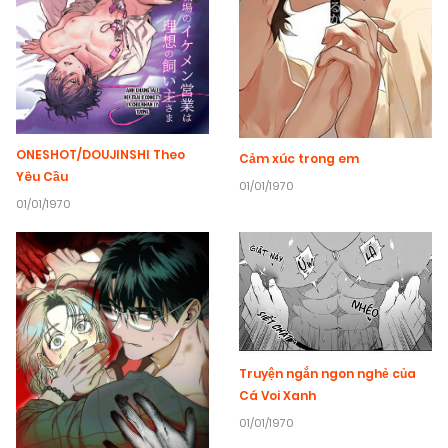
ONESHOT/DOUJINSHI Theo
Cảm xúc trong em
Yêu Cầu
01/01/1970
01/01/1970
Truyện ngắn ngon nghẻ của
Cá Voi Xanh
01/01/1970