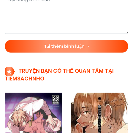
Tải thêm bình luận
TRUYỆN BẠN CÓ THỂ QUAN TÂM TẠI
TIEMSACHNHO