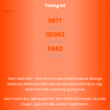
Thống kê
5677
TRUYỆN
181953
CHƯƠNG
11662
THÀNH VIÊN
Tiệm Sách Nhỏ - Kho chứa truyện tranh boylove, Manga,
Manhua, Manhwa miễn phí của tiemsachnho được cập
nhật mới nhất và không quảng cáo
tiem sach nho
,
tiemsachnho
,
tiệm sách nhỏ truyện
,
dưa leo
truyện
,
quả anh đào cuteo
,
roadsteam
,