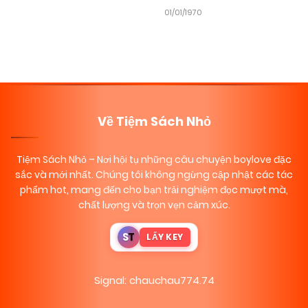
01/01/1970
Về Tiệm Sách Nhỏ
Tiệm Sách Nhỏ
– Nơi hội tụ những câu chuyện boylove đặc
sắc và mới nhất. Chúng tôi không ngừng cập nhật các tác
phẩm hot, mang đến cho bạn trải nghiệm đọc mượt mà,
chất lượng và trọn vẹn cảm xúc.
S
T
LẤY KEY
Signal: chauchau774.74