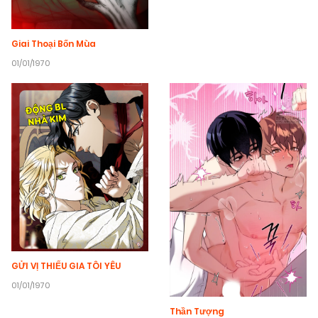
Giai Thoại Bốn Mùa
01/01/1970
GỬI VỊ THIẾU GIA TÔI YÊU
01/01/1970
Thần Tượng