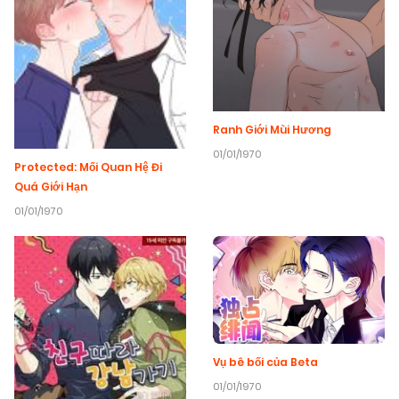
Ranh Giới Mùi Hương
01/01/1970
Protected: Mối Quan Hệ Đi
Quá Giới Hạn
01/01/1970
Vụ bê bối của Beta
01/01/1970