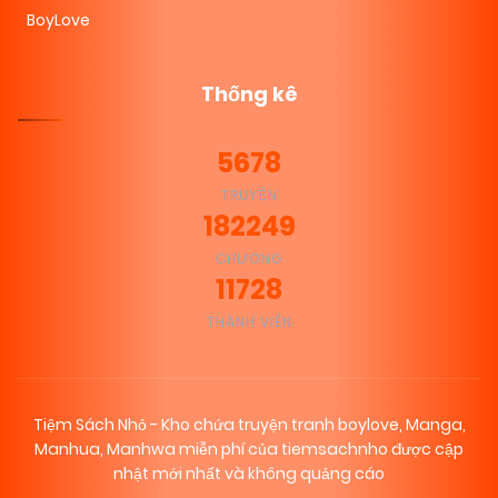
BoyLove
Thống kê
5678
TRUYỆN
182249
CHƯƠNG
11728
THÀNH VIÊN
Tiệm Sách Nhỏ - Kho chứa truyện tranh boylove, Manga,
Manhua, Manhwa miễn phí của tiemsachnho được cập
nhật mới nhất và không quảng cáo