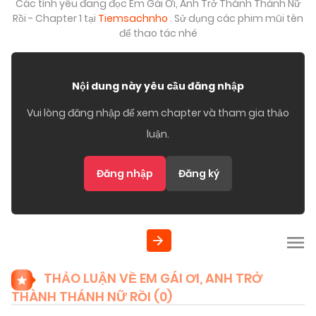
Các tình yêu đang đọc Em Gái Ơi, Anh Trở Thành Thánh Nữ
Rồi - Chapter 1 tại
Tiemsachnho
. Sử dụng các phim mũi tên
để thao tác nhé
Nội dung này yêu cầu đăng nhập
Vui lòng đăng nhập để xem chapter và tham gia thảo
luận.
Đăng nhập
Đăng ký
THẢO LUẬN VỀ EM GÁI ƠI, ANH TRỞ
THÀNH THÁNH NỮ RỒI (
0
)