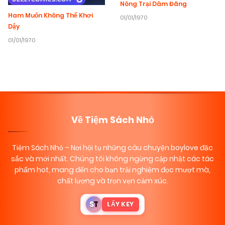
Nông Trại Dâm Đãng
Ham Muốn Không Thể Khơi
01/01/1970
Dậy
01/01/1970
Về Tiệm Sách Nhỏ
Tiệm Sách Nhỏ
– Nơi hội tụ những câu chuyện boylove đặc
sắc và mới nhất. Chúng tôi không ngừng cập nhật các tác
phẩm hot, mang đến cho bạn trải nghiệm đọc mượt mà,
chất lượng và trọn vẹn cảm xúc.
S
T
LẤY KEY