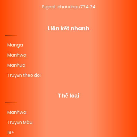
Signal: chauchau774.74
Liên kết nhanh
Manga
Manhwa
Manhua
Truyện theo dõi
Thể loại
Manhwa
Truyện Màu
18+