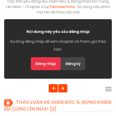
Các tình yêu đang đọc Giám Đốc À, Đừng Khiến Em Cứng
Lên Nữa! - Chapter 4 tại
Tiemsachnho
. Sử dụng các phim
mũi tên để thao tác nhé
Nội dung này yêu cầu đăng nhập
Vui lòng đăng nhập để xem chapter và tham gia thảo
luận.
Đăng nhập
Đăng ký
THẢO LUẬN VỀ GIÁM ĐỐC À, ĐỪNG KHIẾN
EM CỨNG LÊN NỮA! (
0
)