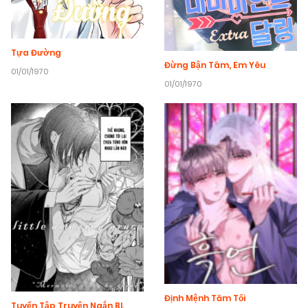
Tựa Đường
Đừng Bận Tâm, Em Yêu
01/01/1970
01/01/1970
Định Mệnh Tăm Tối
Tuyển Tập Truyện Ngắn BL