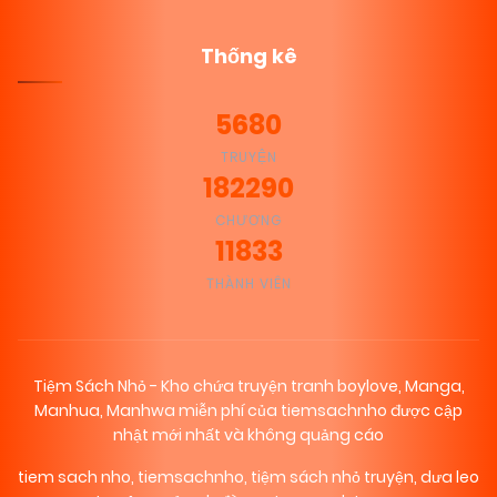
Thống kê
5680
TRUYỆN
182290
CHƯƠNG
11833
THÀNH VIÊN
Tiệm Sách Nhỏ - Kho chứa truyện tranh boylove, Manga,
Manhua, Manhwa miễn phí của tiemsachnho được cập
nhật mới nhất và không quảng cáo
tiem sach nho
,
tiemsachnho
,
tiệm sách nhỏ truyện
,
dưa leo