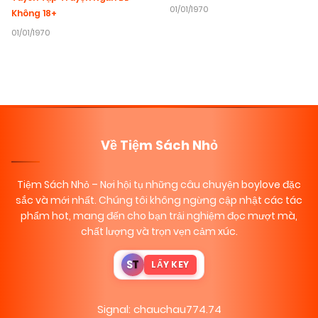
01/01/1970
Không 18+
01/01/1970
Về Tiệm Sách Nhỏ
Tiệm Sách Nhỏ
– Nơi hội tụ những câu chuyện boylove đặc
sắc và mới nhất. Chúng tôi không ngừng cập nhật các tác
phẩm hot, mang đến cho bạn trải nghiệm đọc mượt mà,
chất lượng và trọn vẹn cảm xúc.
S
T
LẤY KEY
Signal: chauchau774.74