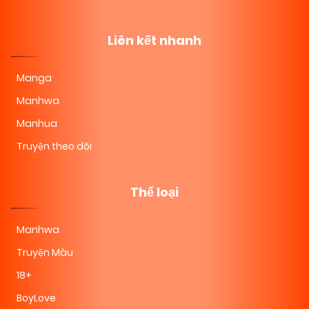
Liên kết nhanh
Manga
Manhwa
Manhua
Truyện theo dõi
Thể loại
Manhwa
Truyện Màu
18+
BoyLove