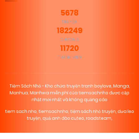
5678
TRUYỆN
182249
CHƯƠNG
11720
THÀNH VIÊN
Tiệm Sách Nhỏ - Kho chứa truyện tranh boylove, Manga,
Manhua, Manhwa miễn phí của tiemsachnho được cập
nhật mới nhất và không quảng cáo
tiem sach nho
,
tiemsachnho
,
tiệm sách nhỏ truyện
,
dưa leo
truyện
,
quả anh đào cuteo
,
roadsteam
,
₪