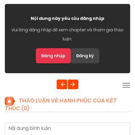
Nội dung này yêu cầu đăng nhập
Vui lòng đăng nhập để xem chapter và tham gia thảo
luận.
Đăng nhập
Đăng ký
THẢO LUẬN VỀ HẠNH PHÚC CỦA KẾT
THÚC (
0
)