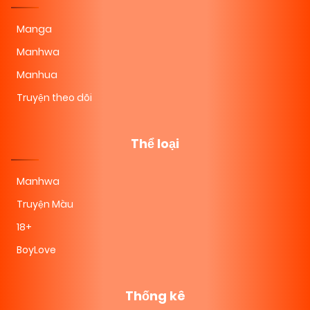
Manga
Manhwa
Manhua
Truyện theo dõi
Thể loại
Manhwa
Truyện Màu
18+
BoyLove
Thống kê