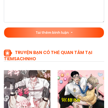
Tải thêm bình luận
TRUYỆN BẠN CÓ THỂ QUAN TÂM TẠI
TIEMSACHNHO