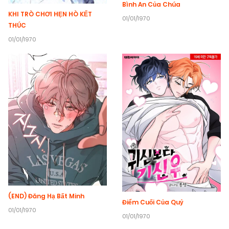
Bình An Của Chúa
KHI TRÒ CHƠI HẸN HÒ KẾT
01/01/1970
THÚC
01/01/1970
(END) Đăng Hạ Bất Minh
Điểm Cuối Của Quỷ
01/01/1970
01/01/1970