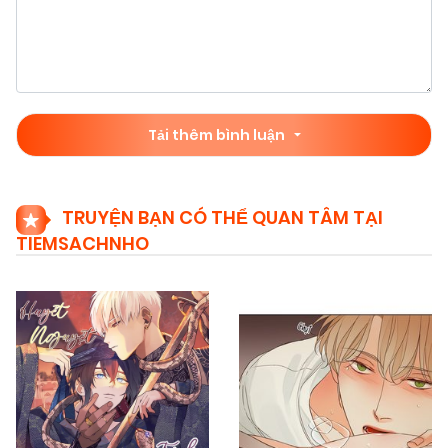
Tải thêm bình luận
TRUYỆN BẠN CÓ THỂ QUAN TÂM TẠI
TIEMSACHNHO