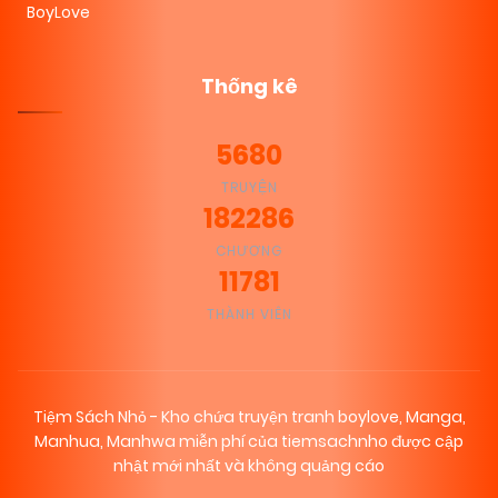
BoyLove
Thống kê
5680
TRUYỆN
182286
CHƯƠNG
11781
THÀNH VIÊN
Tiệm Sách Nhỏ - Kho chứa truyện tranh boylove, Manga,
Manhua, Manhwa miễn phí của tiemsachnho được cập
nhật mới nhất và không quảng cáo