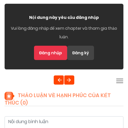
Nội dung này yêu cầu đăng nhập
Vui lòng đăng nhập để xem chapter và tham gia thảo
luận.
Đăng nhập
Đăng ký
THẢO LUẬN VỀ HẠNH PHÚC CỦA KẾT
THÚC (
0
)