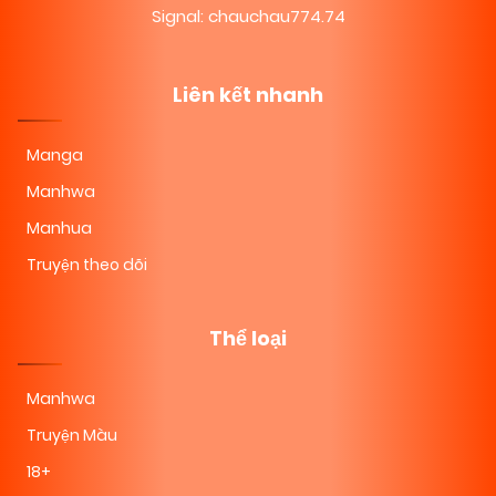
Signal: chauchau774.74
Liên kết nhanh
Manga
Manhwa
Manhua
Truyện theo dõi
Thể loại
Manhwa
Truyện Màu
18+