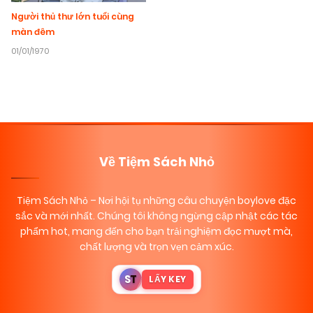
Người thủ thư lớn tuổi cùng
màn đêm
01/01/1970
Về Tiệm Sách Nhỏ
Tiệm Sách Nhỏ
– Nơi hội tụ những câu chuyện boylove đặc
sắc và mới nhất. Chúng tôi không ngừng cập nhật các tác
phẩm hot, mang đến cho bạn trải nghiệm đọc mượt mà,
chất lượng và trọn vẹn cảm xúc.
S
T
LẤY KEY