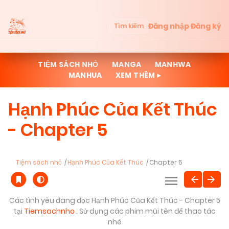
Đăng nhập
Đăng ký
Tìm kiếm
TIỆM SÁCH NHỎ
MANGA
MANHWA
MANHUA
XEM THÊM ▸
Hạnh Phúc Của Kết Thúc
- Chapter 5
Tiệm sách nhỏ
Hạnh Phúc Của Kết Thúc
Chapter 5
Các tình yêu đang đọc Hạnh Phúc Của Kết Thúc - Chapter 5
tại
Tiemsachnho
. Sử dụng các phim mũi tên để thao tác
nhé