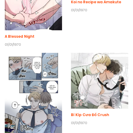
Koi no Recipe wa Amakute
01/01/1970
A Blessed Night
01/01/1970
Bí Kíp Cưa Đổ Crush
01/01/1970