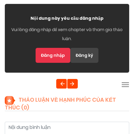
Nội dung này yêu cầu đăng nhập
Vui lòng đăng nhập để xem chapter và tham gia thảo
luận.
Đăng nhập
Đăng ký
THẢO LUẬN VỀ HẠNH PHÚC CỦA KẾT
THÚC (
0
)