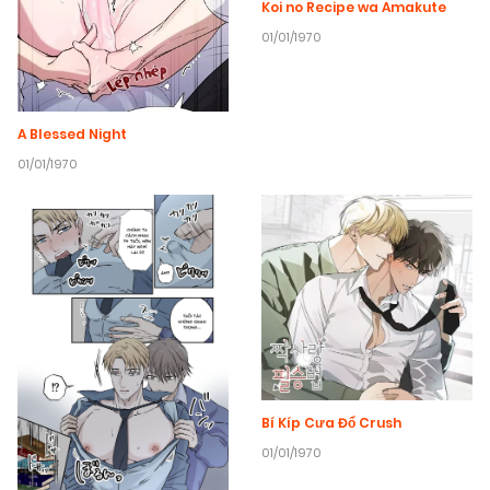
Koi no Recipe wa Amakute
01/01/1970
A Blessed Night
01/01/1970
Bí Kíp Cưa Đổ Crush
01/01/1970