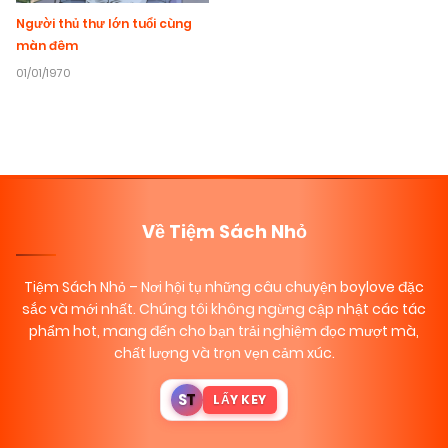
Người thủ thư lớn tuổi cùng
màn đêm
01/01/1970
Về Tiệm Sách Nhỏ
Tiệm Sách Nhỏ
– Nơi hội tụ những câu chuyện boylove đặc
sắc và mới nhất. Chúng tôi không ngừng cập nhật các tác
phẩm hot, mang đến cho bạn trải nghiệm đọc mượt mà,
chất lượng và trọn vẹn cảm xúc.
S
T
LẤY KEY