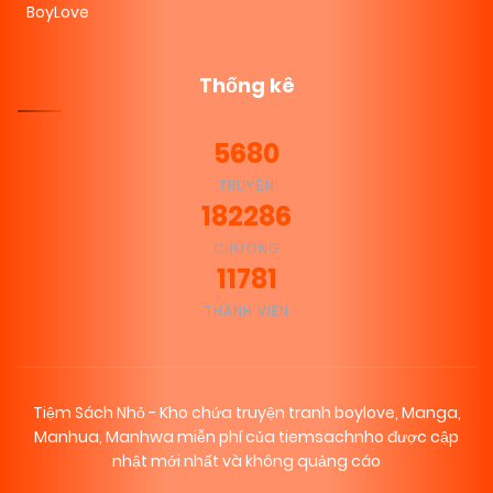
BoyLove
Thống kê
5680
TRUYỆN
182286
CHƯƠNG
11781
THÀNH VIÊN
Tiệm Sách Nhỏ - Kho chứa truyện tranh boylove, Manga,
Manhua, Manhwa miễn phí của tiemsachnho được cập
nhật mới nhất và không quảng cáo