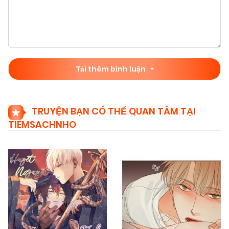
Tải thêm bình luận
TRUYỆN BẠN CÓ THỂ QUAN TÂM TẠI
TIEMSACHNHO