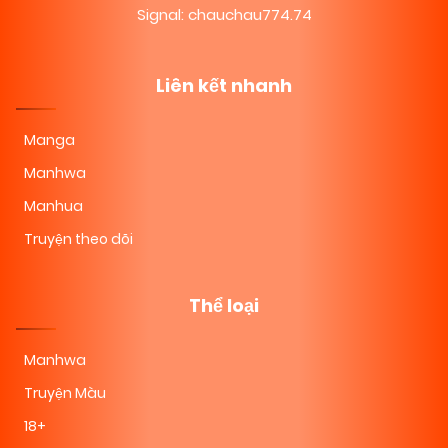
Signal: chauchau774.74
Liên kết nhanh
Manga
Manhwa
Manhua
Truyện theo dõi
Thể loại
Manhwa
Truyện Màu
18+