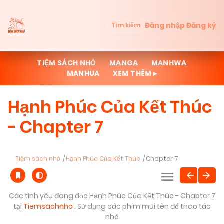
Đăng nhập
Đăng ký
Tìm kiếm
TIỆM SÁCH NHỎ
MANGA
MANHWA
MANHUA
XEM THÊM ▸
Hạnh Phúc Của Kết Thúc
- Chapter 7
Tiệm sách nhỏ
Hạnh Phúc Của Kết Thúc
Chapter 7
Các tình yêu đang đọc Hạnh Phúc Của Kết Thúc - Chapter 7
tại
Tiemsachnho
. Sử dụng các phim mũi tên để thao tác
nhé