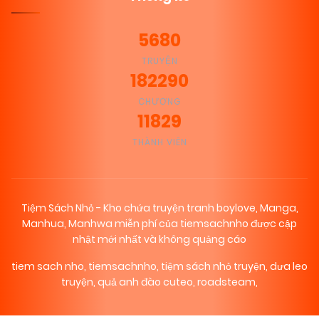
5680
TRUYỆN
182290
CHƯƠNG
11829
THÀNH VIÊN
Tiệm Sách Nhỏ - Kho chứa truyện tranh boylove, Manga,
Manhua, Manhwa miễn phí của tiemsachnho được cập
nhật mới nhất và không quảng cáo
tiem sach nho
,
tiemsachnho
,
tiệm sách nhỏ truyện
,
dưa leo
truyện
,
quả anh đào cuteo
,
roadsteam
,