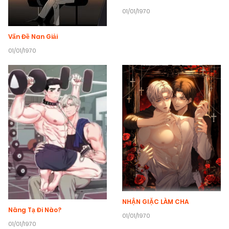
01/01/1970
Vấn Đề Nan Giải
01/01/1970
NHẬN GIẶC LÀM CHA
Nâng Tạ Đi Nào?
01/01/1970
01/01/1970