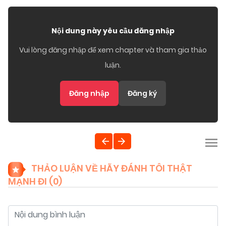
Nội dung này yêu cầu đăng nhập
Vui lòng đăng nhập để xem chapter và tham gia thảo
luận.
Đăng nhập
Đăng ký
THẢO LUẬN VỀ HÃY ĐÁNH TÔI THẬT
MẠNH ĐI (
0
)