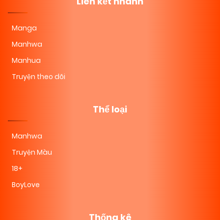
Liên kết nhanh
Manga
Manhwa
Manhua
Truyện theo dõi
Thể loại
Manhwa
Truyện Màu
18+
BoyLove
Thống kê