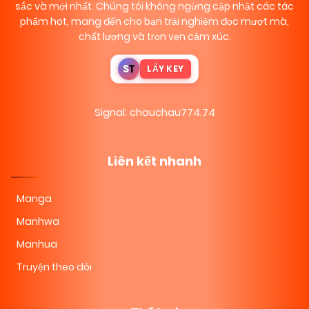
sắc và mới nhất. Chúng tôi không ngừng cập nhật các tác
phẩm hot, mang đến cho bạn trải nghiệm đọc mượt mà,
chất lượng và trọn vẹn cảm xúc.
S
T
LẤY KEY
Signal: chauchau774.74
Liên kết nhanh
Manga
Manhwa
Manhua
Truyện theo dõi