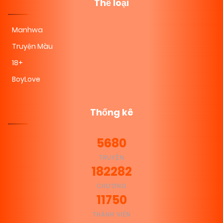
Thể loại
Manhwa
Truyện Màu
18+
BoyLove
Thống kê
5680
TRUYỆN
182282
CHƯƠNG
11750
THÀNH VIÊN