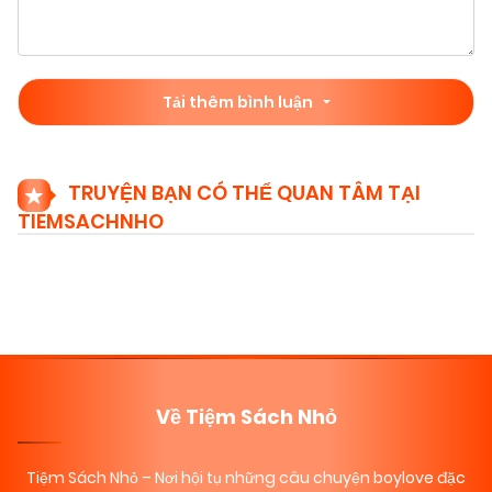
Tải thêm bình luận
TRUYỆN BẠN CÓ THỂ QUAN TÂM TẠI
TIEMSACHNHO
Về Tiệm Sách Nhỏ
Tiệm Sách Nhỏ
– Nơi hội tụ những câu chuyện boylove đặc