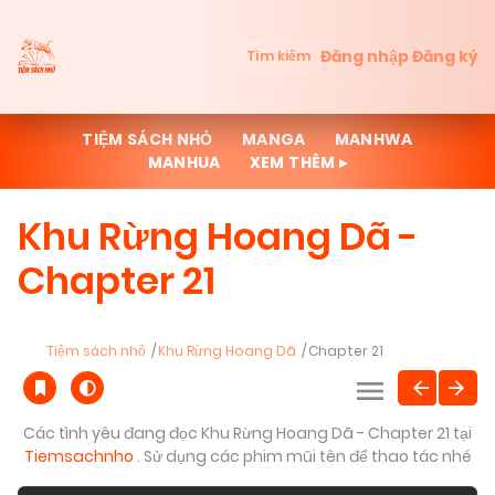
Đăng nhập
Đăng ký
Tìm kiếm
TIỆM SÁCH NHỎ
MANGA
MANHWA
MANHUA
XEM THÊM ▸
Khu Rừng Hoang Dã -
Chapter 21
Tiệm sách nhỏ
Khu Rừng Hoang Dã
Chapter 21
Các tình yêu đang đọc Khu Rừng Hoang Dã - Chapter 21 tại
Tiemsachnho
. Sử dụng các phim mũi tên để thao tác nhé