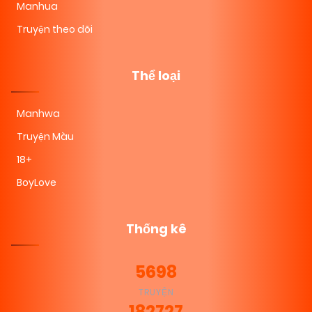
Manhua
Truyện theo dõi
Thể loại
Manhwa
Truyện Màu
18+
BoyLove
Thống kê
5698
TRUYỆN
182727