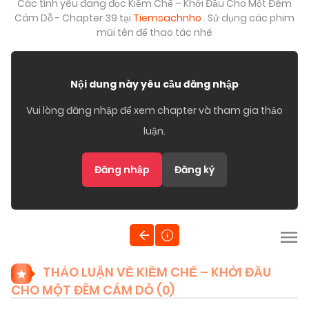
Các tình yêu đang đọc Kiềm Chế – Khởi Đầu Cho Một Đêm
Cám Dỗ - Chapter 39 tại
Tiemsachnho
. Sử dụng các phim
mũi tên để thao tác nhé
Nội dung này yêu cầu đăng nhập
Vui lòng đăng nhập để xem chapter và tham gia thảo
luận.
Đăng nhập
Đăng ký
THẢO LUẬN VỀ KIỀM CHẾ – KHỞI ĐẦU
CHO MỘT ĐÊM CÁM DỖ (
0
)