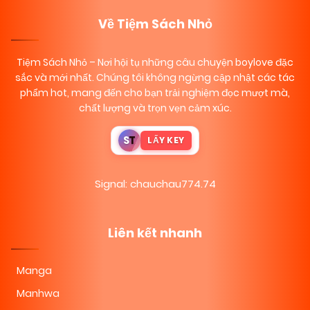
Về Tiệm Sách Nhỏ
Tiệm Sách Nhỏ
– Nơi hội tụ những câu chuyện boylove đặc
sắc và mới nhất. Chúng tôi không ngừng cập nhật các tác
phẩm hot, mang đến cho bạn trải nghiệm đọc mượt mà,
chất lượng và trọn vẹn cảm xúc.
S
T
LẤY KEY
Signal: chauchau774.74
Liên kết nhanh
Manga
Manhwa