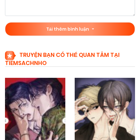
Tải thêm bình luận
TRUYỆN BẠN CÓ THỂ QUAN TÂM TẠI
TIEMSACHNHO