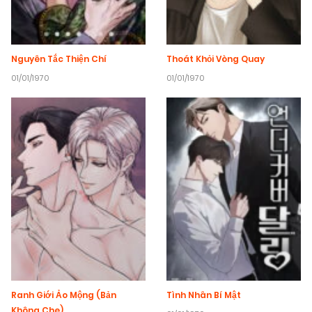
Nguyên Tắc Thiện Chí
Thoát Khỏi Vòng Quay
01/01/1970
01/01/1970
Ranh Giới Ảo Mộng (Bản
Tình Nhân Bí Mật
Không Che)