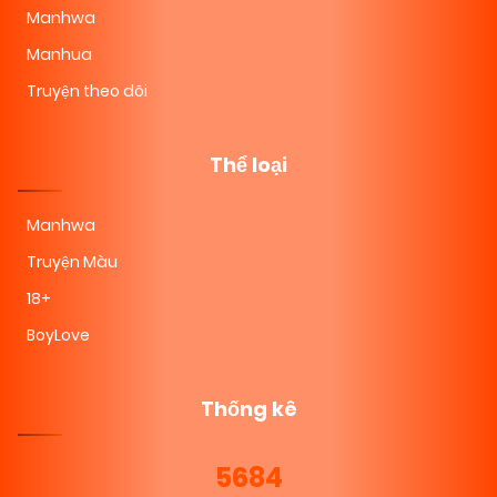
Manhwa
Manhua
Truyện theo dõi
Thể loại
Manhwa
Truyện Màu
18+
BoyLove
Thống kê
5684