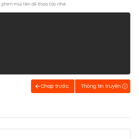
c phim mũi tên để thao tác nhé
Chap trước
Thông tin truyện