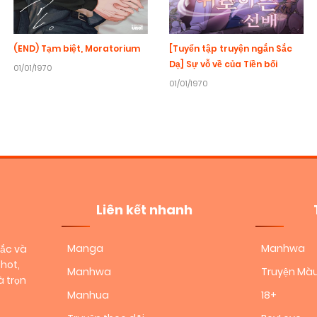
(END) Tạm biệt, Moratorium
[Tuyển tập truyện ngắn Sắc
Dạ] Sự vỗ về của Tiền bối
01/01/1970
01/01/1970
Liên kết nhanh
Manga
Manhwa
sắc và
hot,
Manhwa
Truyện Mà
 trọn
Manhua
18+