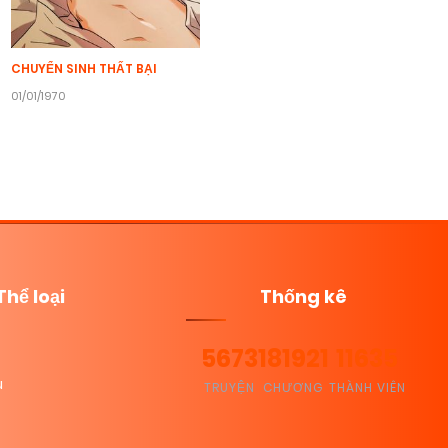
CHUYỂN SINH THẤT BẠI
01/01/1970
Thể loại
Thống kê
5673
181921
11635
u
TRUYỆN
CHƯƠNG
THÀNH VIÊN