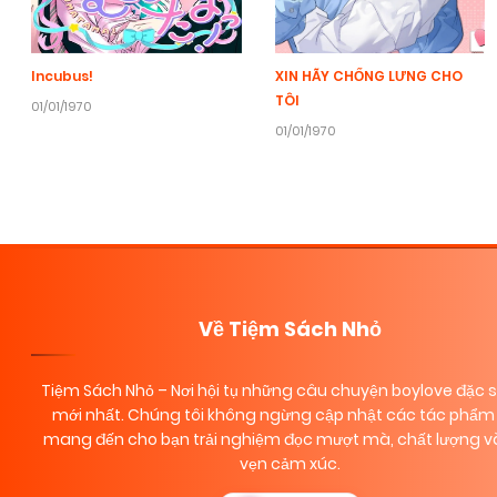
Incubus!
XIN HÃY CHỐNG LƯNG CHO
TÔI
01/01/1970
01/01/1970
Về Tiệm Sách Nhỏ
Tiệm Sách Nhỏ
– Nơi hội tụ những câu chuyện boylove đặc 
mới nhất. Chúng tôi không ngừng cập nhật các tác phẩm 
mang đến cho bạn trải nghiệm đọc mượt mà, chất lượng và
vẹn cảm xúc.