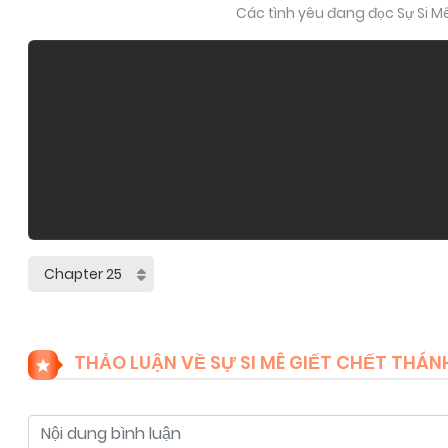
Các tình yêu đang đọc Sự Si M
THẢO LUẬN VỀ SỰ SI MÊ GIẾT CHẾT THÁN