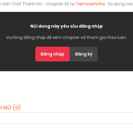
ê Giết Chết Thánh Nữ - Chapter 25 tại
Tiemsachnho
. Sử dụng cá
Nội dung này yêu cầu đăng nhập
Vui lòng đăng nhập để xem chapter và tham gia thảo luận.
Đăng nhập
Đăng ký
H NỮ (
0
)