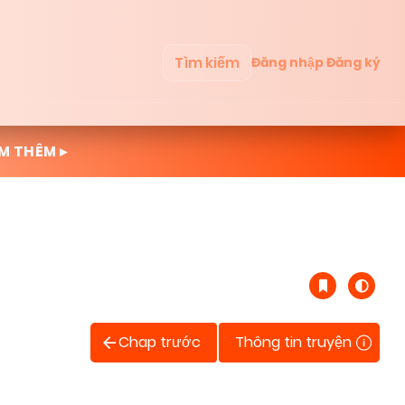
Tìm kiếm
Đăng nhập
Đăng ký
M THÊM ▸
Chap trước
Thông tin truyện