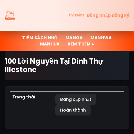
Đăng nhập
Đăng ký
Tìm kiếm
TIỆM SÁCH NHỎ
MANGA
MANHWA
MANHUA
XEM THÊM ▸
100 Lời Nguyền Tại Dinh Thự
Illestone
Trạng thái
Đang cập nhật
Hoàn thành