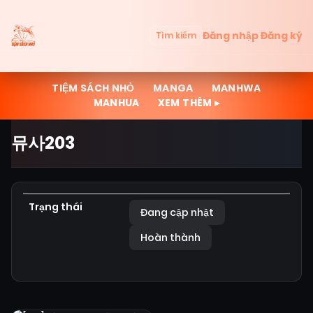
Đăng nhập
Đăng ký
Tìm kiếm
TIỆM SÁCH NHỎ
MANGA
MANHWA
MANHUA
XEM THÊM ▸
뮤사203
Trạng thái
Đang cập nhật
Hoàn thành