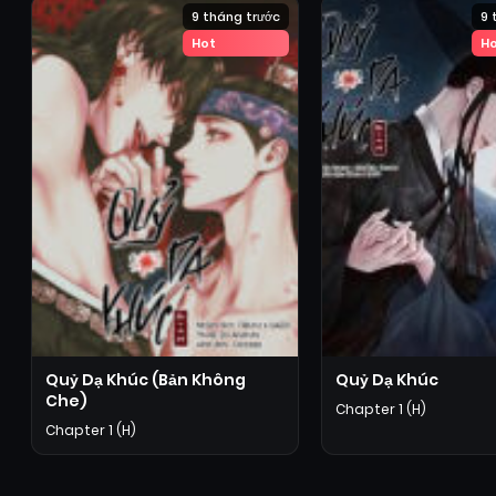
9 tháng trước
9 
Hot
H
Quỷ Dạ Khúc (Bản Không
Quỷ Dạ Khúc
Che)
Chapter 1 (H)
Chapter 1 (H)