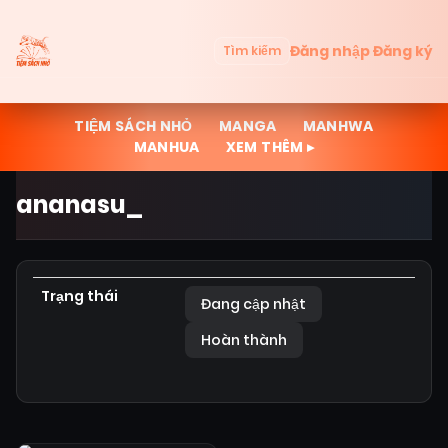
Đăng nhập
Đăng ký
Tìm kiếm
TIỆM SÁCH NHỎ
MANGA
MANHWA
MANHUA
XEM THÊM ▸
ananasu_
Trạng thái
Đang cập nhật
Hoàn thành