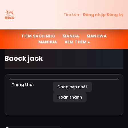
Đăng nhập
Đăng ký
Tìm kiếm
TIỆM SÁCH NHỎ
MANGA
MANHWA
MANHUA
XEM THÊM ▸
Baeck jack
Trạng thái
Đang cập nhật
Hoàn thành