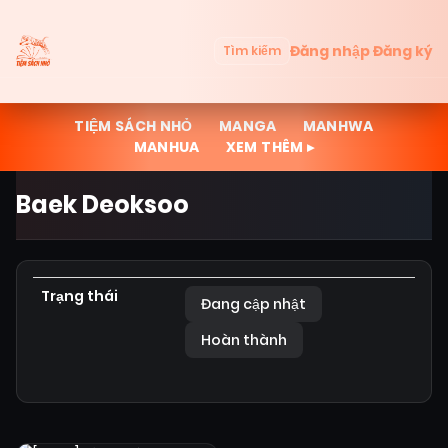
Đăng nhập
Đăng ký
Tìm kiếm
TIỆM SÁCH NHỎ
MANGA
MANHWA
MANHUA
XEM THÊM ▸
Baek Deoksoo
Trạng thái
Đang cập nhật
Hoàn thành