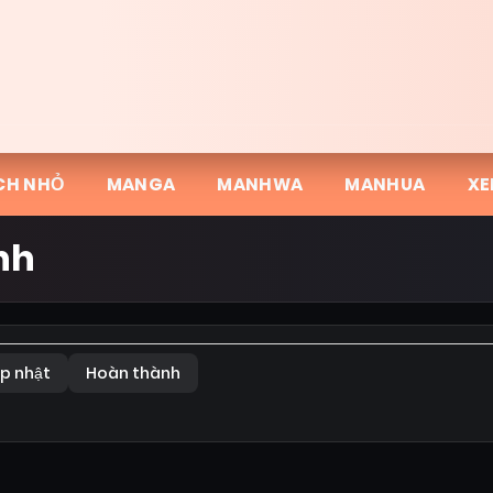
CH NHỎ
MANGA
MANHWA
MANHUA
XE
nh
p nhật
Hoàn thành