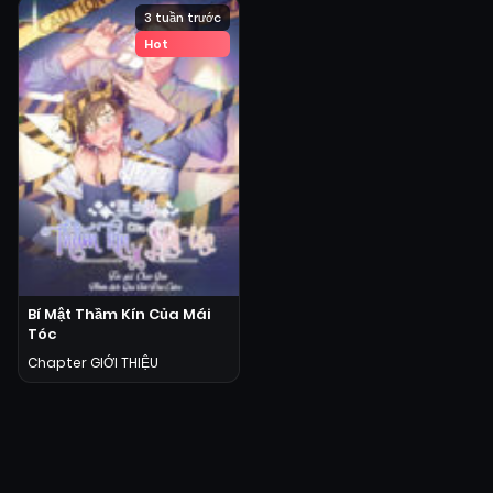
3 tuần trước
Hot
Bí Mật Thầm Kín Của Mái
Tóc
Chapter GIỚI THIỆU