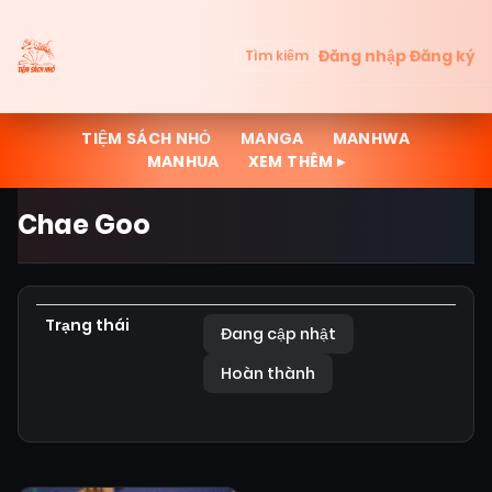
Đăng nhập
Đăng ký
Tìm kiếm
TIỆM SÁCH NHỎ
MANGA
MANHWA
MANHUA
XEM THÊM ▸
Chae Goo
Trạng thái
Đang cập nhật
Hoàn thành