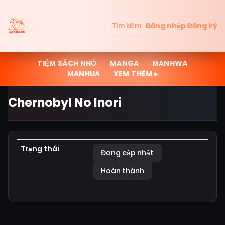
Đăng nhập
Đăng ký
Tìm kiếm
TIỆM SÁCH NHỎ
MANGA
MANHWA
MANHUA
XEM THÊM ▸
Chernobyl No Inori
Trạng thái
Đang cập nhật
Hoàn thành