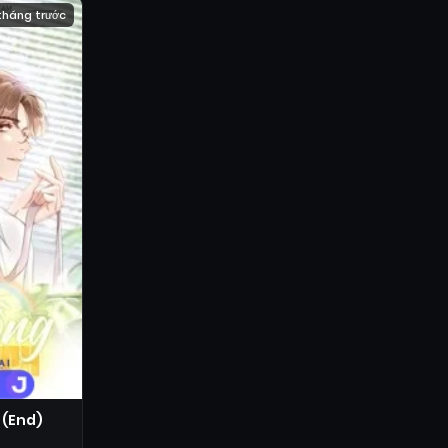
tháng trước
 (End)