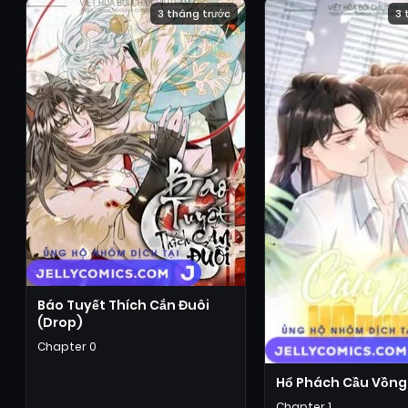
3 tháng trước
3 
Báo Tuyết Thích Cắn Đuôi
(Drop)
Chapter 0
Hổ Phách Cầu Vồng
Chapter 1