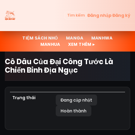
Đăng nhập
Đăng ký
Tìm kiếm
TIỆM SÁCH NHỎ
MANGA
MANHWA
MANHUA
XEM THÊM ▸
Cô Dâu Của Đại Công Tước Là
Chiến Binh Địa Ngục
Trạng thái
Đang cập nhật
Hoàn thành