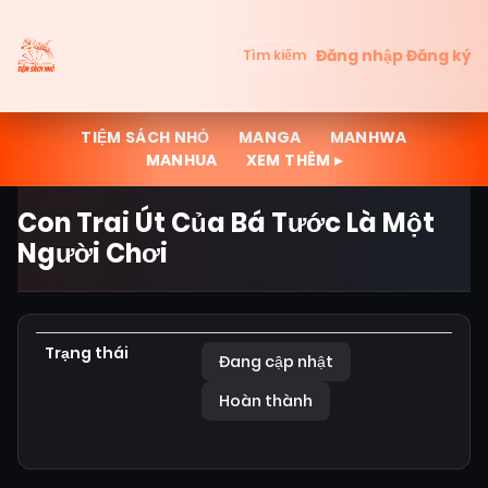
Đăng nhập
Đăng ký
Tìm kiếm
TIỆM SÁCH NHỎ
MANGA
MANHWA
MANHUA
XEM THÊM ▸
Con Trai Út Của Bá Tước Là Một
Người Chơi
Trạng thái
Đang cập nhật
Hoàn thành