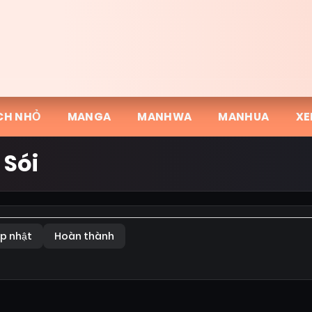
CH NHỎ
MANGA
MANHWA
MANHUA
XE
 Sói
p nhật
Hoàn thành