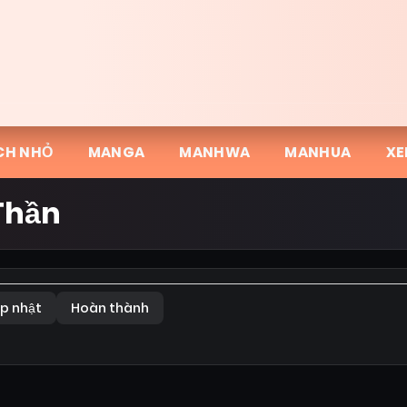
CH NHỎ
MANGA
MANHWA
MANHUA
XE
Thần
p nhật
Hoàn thành