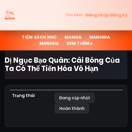
Đăng nhập
Đăng ký
Tìm kiếm
TIỆM SÁCH NHỎ
MANGA
MANHWA
MANHUA
XEM THÊM ▸
Dị Ngục Bạo Quân: Cái Bóng Của
Ta Có Thể Tiến Hóa Vô Hạn
Trạng thái
Đang cập nhật
Hoàn thành