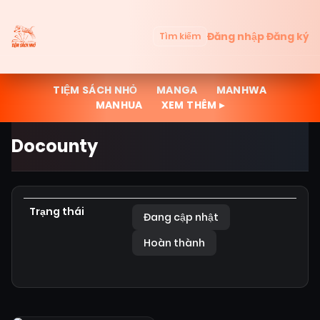
Đăng nhập
Đăng ký
Tìm kiếm
TIỆM SÁCH NHỎ
MANGA
MANHWA
MANHUA
XEM THÊM ▸
Docounty
Trạng thái
Đang cập nhật
Hoàn thành