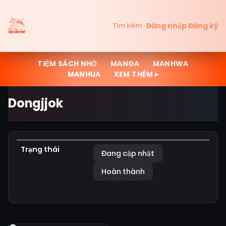
Đăng nhập
Đăng ký
Tìm kiếm
TIỆM SÁCH NHỎ
MANGA
MANHWA
MANHUA
XEM THÊM ▸
Dongjjok
Trạng thái
Đang cập nhật
Hoàn thành