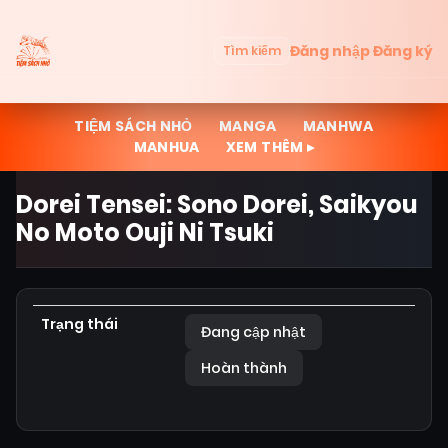
Đăng nhập
Đăng ký
Tìm kiếm
TIỆM SÁCH NHỎ
MANGA
MANHWA
MANHUA
XEM THÊM ▸
Dorei Tensei: Sono Dorei, Saikyou
No Moto Ouji Ni Tsuki
Trạng thái
Đang cập nhật
Hoàn thành