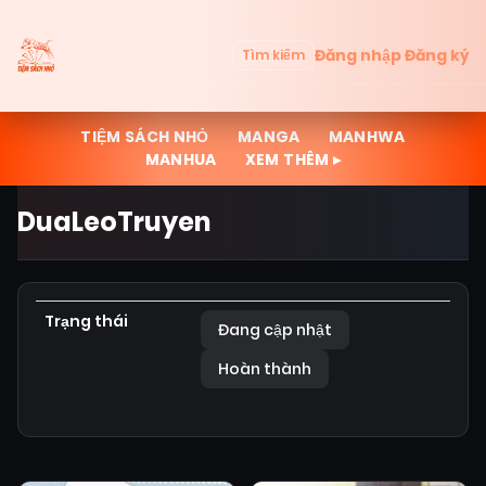
Đăng nhập
Đăng ký
Tìm kiếm
TIỆM SÁCH NHỎ
MANGA
MANHWA
MANHUA
XEM THÊM ▸
DuaLeoTruyen
Trạng thái
Đang cập nhật
Hoàn thành