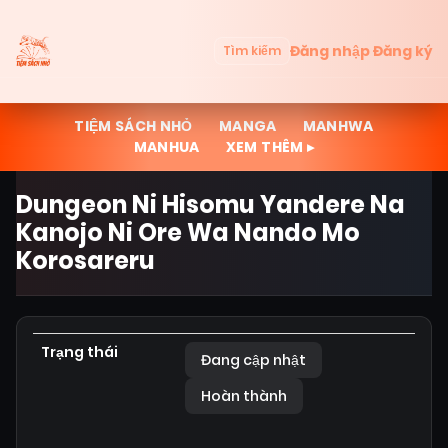
Đăng nhập
Đăng ký
Tìm kiếm
TIỆM SÁCH NHỎ
MANGA
MANHWA
MANHUA
XEM THÊM ▸
Dungeon Ni Hisomu Yandere Na
Kanojo Ni Ore Wa Nando Mo
Korosareru
Trạng thái
Đang cập nhật
Hoàn thành