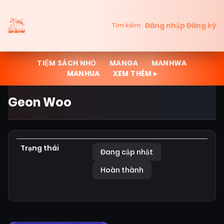
Đăng nhập
Đăng ký
Tìm kiếm
TIỆM SÁCH NHỎ
MANGA
MANHWA
MANHUA
XEM THÊM ▸
Geon Woo
Trạng thái
Đang cập nhật
Hoàn thành