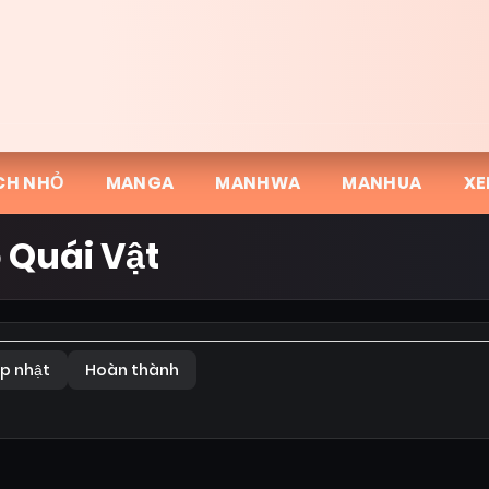
CH NHỎ
MANGA
MANHWA
MANHUA
XE
 Quái Vật
p nhật
Hoàn thành