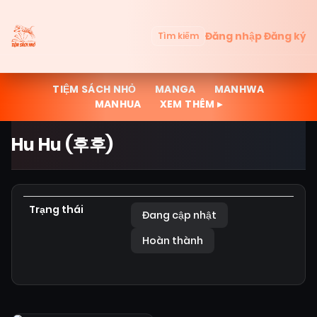
Đăng nhập
Đăng ký
Tìm kiếm
TIỆM SÁCH NHỎ
MANGA
MANHWA
MANHUA
XEM THÊM ▸
Hu Hu (후후)
Trạng thái
Đang cập nhật
Hoàn thành