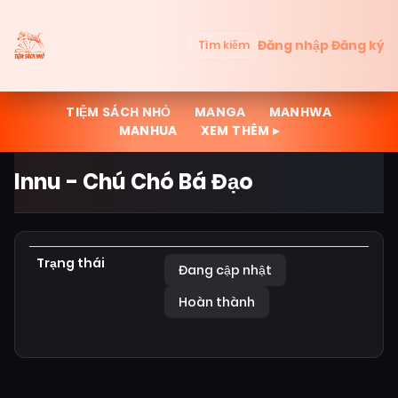
Đăng nhập
Đăng ký
Tìm kiếm
TIỆM SÁCH NHỎ
MANGA
MANHWA
MANHUA
XEM THÊM ▸
Innu - Chú Chó Bá Đạo
Trạng thái
Đang cập nhật
Hoàn thành