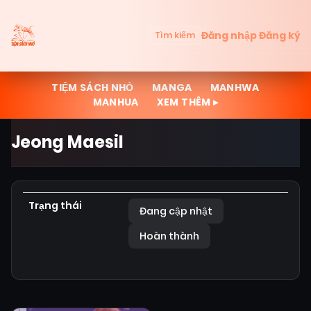
Đăng nhập
Đăng ký
Tìm kiếm
TIỆM SÁCH NHỎ
MANGA
MANHWA
MANHUA
XEM THÊM ▸
Jeong Maesil
Trạng thái
Đang cập nhật
Hoàn thành