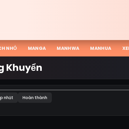
CH NHỎ
MANGA
MANHWA
MANHUA
XE
g Khuyển
p nhật
Hoàn thành