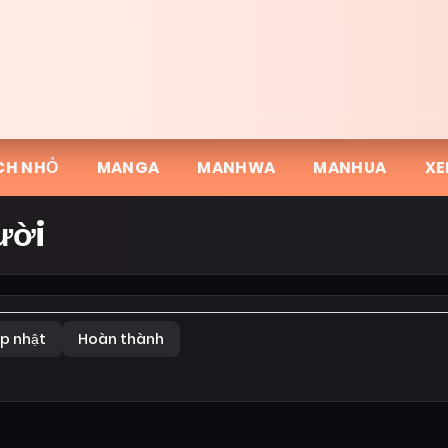
CH NHỎ
MANGA
MANHWA
MANHUA
XE
ười
p nhật
Hoàn thành