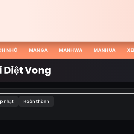
CH NHỎ
MANGA
MANHWA
MANHUA
XE
i Diệt Vong
p nhật
Hoàn thành