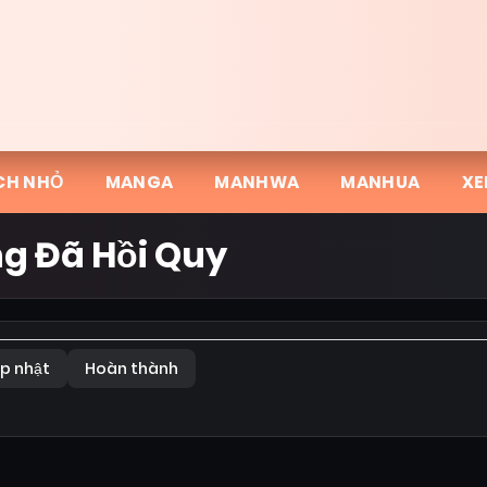
CH NHỎ
MANGA
MANHWA
MANHUA
XE
ng Đã Hồi Quy
p nhật
Hoàn thành