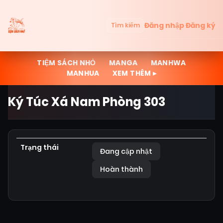
Đăng nhập
Đăng ký
Tìm kiếm
TIỆM SÁCH NHỎ
MANGA
MANHWA
MANHUA
XEM THÊM ▸
Ký Túc Xá Nam Phòng 303
Trạng thái
Đang cập nhật
Hoàn thành