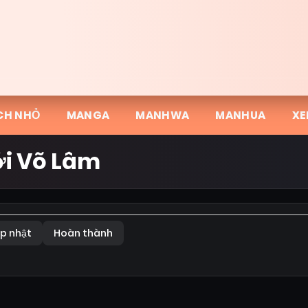
CH NHỎ
MANGA
MANHWA
MANHUA
XE
i Võ Lâm
p nhật
Hoàn thành