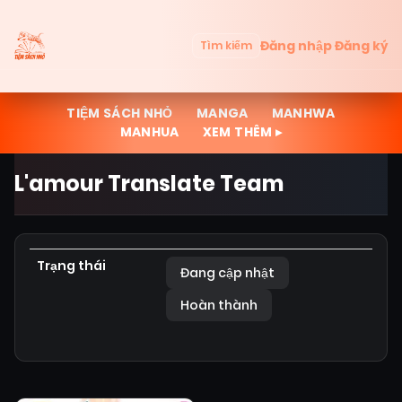
Đăng nhập
Đăng ký
Tìm kiếm
TIỆM SÁCH NHỎ
MANGA
MANHWA
MANHUA
XEM THÊM ▸
L'amour Translate Team
Trạng thái
Đang cập nhật
Hoàn thành