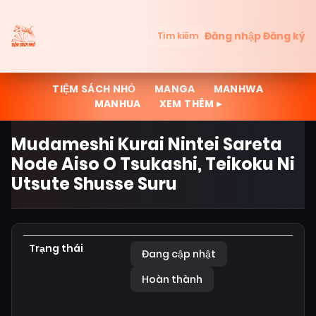
Đăng nhập
Đăng ký
Tìm kiếm
TIỆM SÁCH NHỎ
MANGA
MANHWA
MANHUA
XEM THÊM ▸
Mudameshi Kurai Nintei Sareta
Node Aiso O Tsukashi, Teikoku Ni
Utsute Shusse Suru
Trạng thái
Đang cập nhật
Hoàn thành