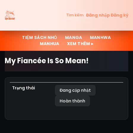
Đăng nhập
Đăng ký
Tìm kiếm
TIỆM SÁCH NHỎ
MANGA
MANHWA
MANHUA
XEM THÊM ▸
My Fiancée Is So Mean!
Trạng thái
Đang cập nhật
Hoàn thành